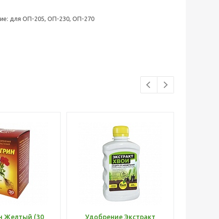
е: для ОП-205, ОП-230, ОП-270
н Желтый (30
Удобрение Экстракт
Шланг 