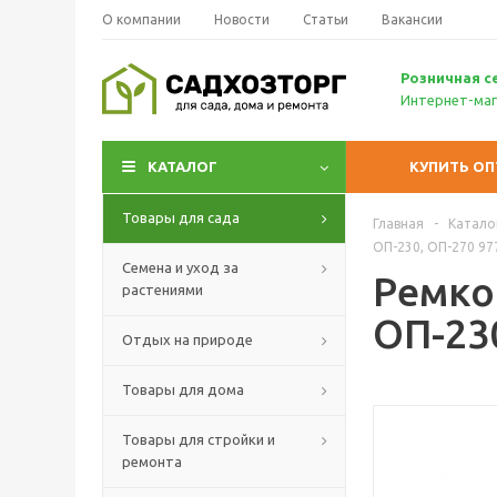
О компании
Новости
Статьи
Вакансии
Р
озничн
ая с
Интернет-маг
КАТАЛОГ
КУПИТЬ О
Товары для сада
Главная
-
Катало
ОП-230, ОП-270 97
Семена и уход за
Ремко
растениями
ОП-230
Отдых на природе
Товары для дома
Товары для стройки и
ремонта