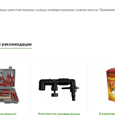
льцо уплотнительное, кольцо компрессионное, клапан насоса. Применени
е рекомендации
лесарного
Регулятор уровня воды
Радигри