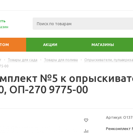
еть
азин
ПТОМ
АКЦИИ
МАГАЗИНЫ
г
-
Товары для сада
-
Товары для полива
-
Опрыскиватели, пульвериз
75-00
мплект №5 к опрыскиват
, ОП-270 9775-00
Артикул:
О137
Ремкомплект №