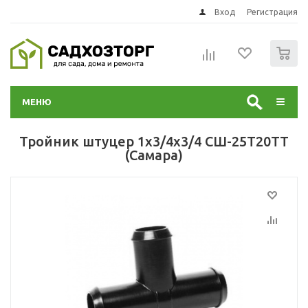
Вход
Регистрация
0
МЕНЮ
Тройник штуцер 1х3/4х3/4 СШ-25Т20ТТ
(Самара)