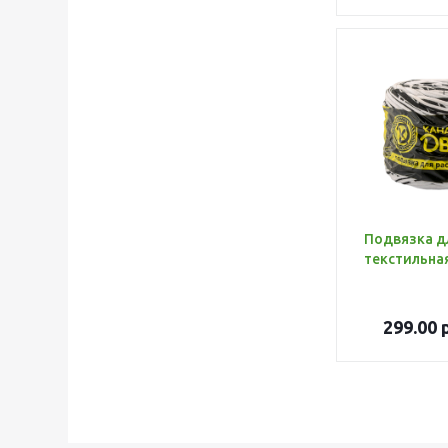
Подвязка д
текстильная
299.00
р