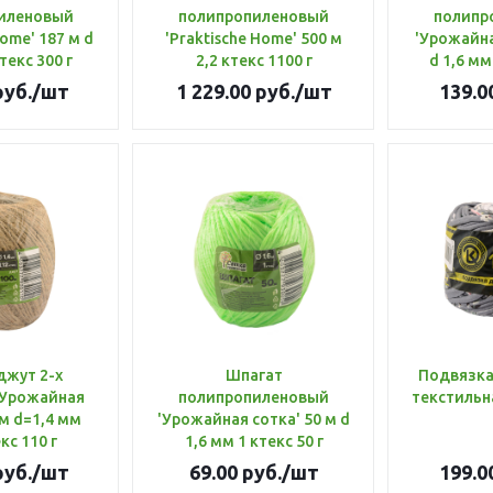
иленовый
полипропиленовый
полипр
Home' 187 м d
'Praktische Home' 500 м
'Урожайна
текс 300 г
2,2 ктекс 1100 г
d 1,6 мм
уб.
/шт
1 229.00
руб.
/шт
139.0
джут 2-х
Шпагат
Подвязка
'Урожайная
полипропиленовый
текстильна
 м d=1,4 мм
'Урожайная сотка' 50 м d
кс 110 г
1,6 мм 1 ктекс 50 г
уб.
/шт
69.00
руб.
/шт
199.0