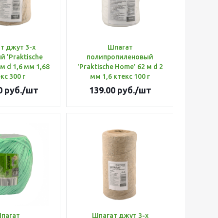
т джут 3-х
Шпагат
 'Praktische
полипропиленовый
м d 1,6 мм 1,68
'Praktische Home' 62 м d 2
кс 300 г
мм 1,6 ктекс 100 г
0
руб.
/шт
139.00
руб.
/шт
пагат
Шпагат джут 3-х