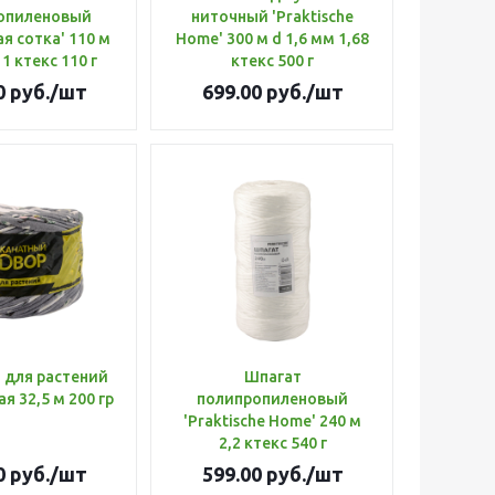
опиленовый
ниточный 'Praktische
я сотка' 110 м
Home' 300 м d 1,6 мм 1,68
 1 ктекс 110 г
ктекс 500 г
0
руб.
/шт
699.00
руб.
/шт
 для растений
Шпагат
я 32,5 м 200 гр
полипропиленовый
'Praktische Home' 240 м
2,2 ктекс 540 г
0
руб.
/шт
599.00
руб.
/шт