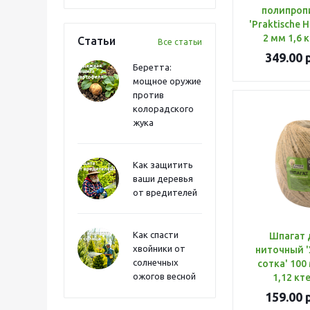
полипроп
'Praktische 
2 мм 1,6 к
Статьи
Все статьи
349.00
р
Беретта:
мощное оружие
против
колорадского
жука
Как защитить
ваши деревья
от вредителей
Как спасти
Шпагат 
хвойники от
ниточный 
солнечных
сотка' 100
ожогов весной
1,12 кте
159.00
р