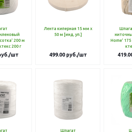
гат
Лента киперная 15 мм х
Шпага
иленовый
50 м [инд. уп.]
ниточный
сотка' 200 м
Home' 175 
ктекс 200 г
кте
уб.
/шт
499.00
руб.
/шт
419.0
гат
Шпагат
Ш