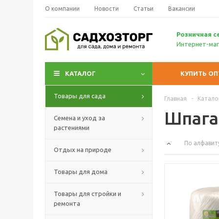
О компании
Новости
Статьи
Вакансии
Р
озничн
ая с
Интернет-маг
КАТАЛОГ
КУПИТЬ О
Товары для сада
Главная
-
Катало
Шпага
Семена и уход за
растениями
По алфавит
Отдых на природе
Товары для дома
Товары для стройки и
ремонта