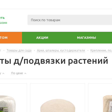
еть
азин
ПТОМ
АКЦИИ
МАГАЗИНЫ
г
-
Товары для сада
-
Арки, шпалеры, кустодержатели
-
Крепление, по
ты д/подвязки растений
у
По цене