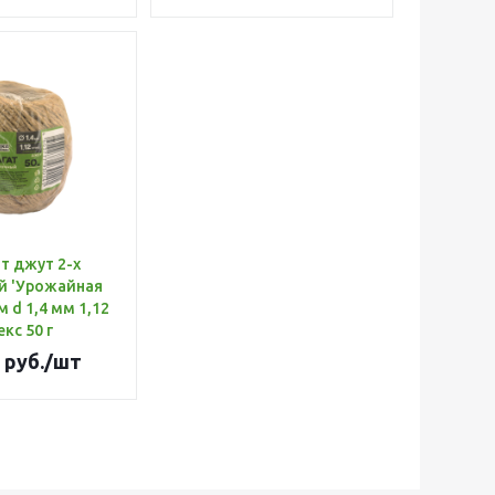
т джут 2-х
й 'Урожайная
екс 50 г
руб.
/шт