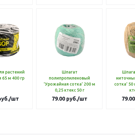
ля растений
Шпагат
Шпага
 65 м 400 гр
полипропиленовый
ниточны
'Урожайная сотка' 200 м
сотка' 50 м d 1,4 мм 1,12
0,25 ктекс 50 г
кт
уб.
/шт
79.00
руб.
/шт
79.00