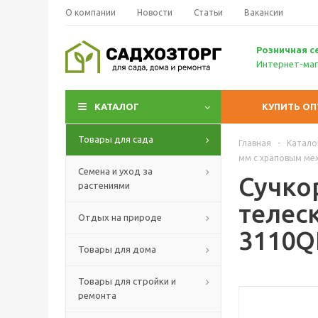
О компании
Новости
Статьи
Вакансии
Р
озничн
ая с
Интернет-маг
КАТАЛОГ
КУПИТЬ О
Товары для сада
Главная
-
Катало
мм с храповым ме
Семена и уход за
Сучко
растениями
телес
Отдых на природе
3110Q
Товары для дома
Товары для стройки и
ремонта