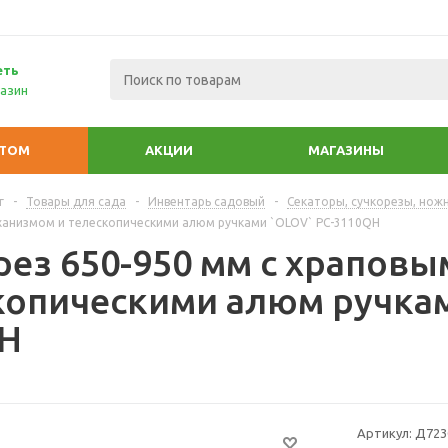
еть
азин
ПТОМ
АКЦИИ
МАГАЗИНЫ
г
-
Товары для сада
-
Инвентарь садовый
-
Секаторы, сучкорезы, нож
ханизмом и телескопическими алюм ручками `OLOV` PC-3110QH
рез 650-950 мм с храпов
копическими алюм ручкам
H
Артикул:
Д723