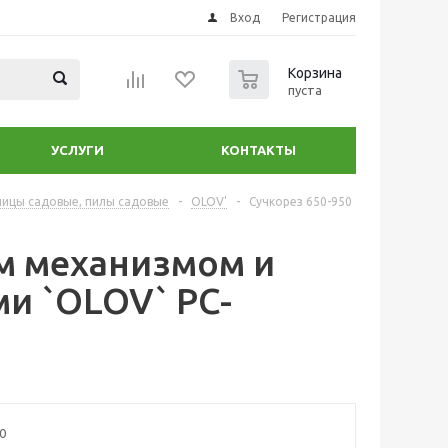
Вход
Регистрация
0
Корзина
пуста
УСЛУГИ
КОНТАКТЫ
ницы садовые, пилы садовые
-
OLOV'
-
Сучкорез 650-950
ым механизмом и
и `OLOV` PC-
0