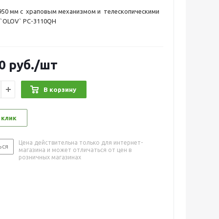
950 мм с храповым механизмом и телескопическими
 `OLOV` PC-3110QH
0
руб.
/шт
В корзину
 клик
Цена действительна только для интернет-
ься
магазина и может отличаться от цен в
розничных магазинах