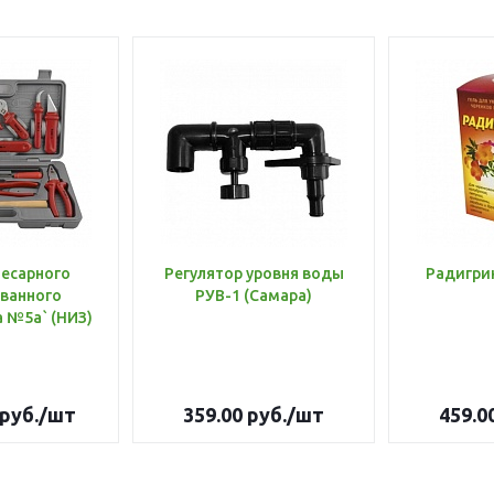
лесарного
Регулятор уровня воды
Радигри
ванного
РУВ-1 (Самара)
инструмента №5а` (НИЗ)
руб.
/шт
359.00
руб.
/шт
459.0