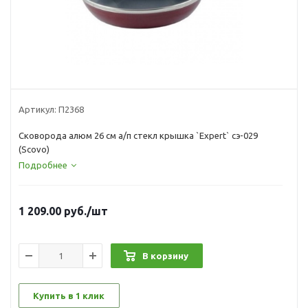
Артикул:
П2368
Сковорода алюм 26 см а/п стекл крышка `Expert` сэ-029
(Scovo)
Подробнее
1 209.00
руб.
/шт
В корзину
Купить в 1 клик