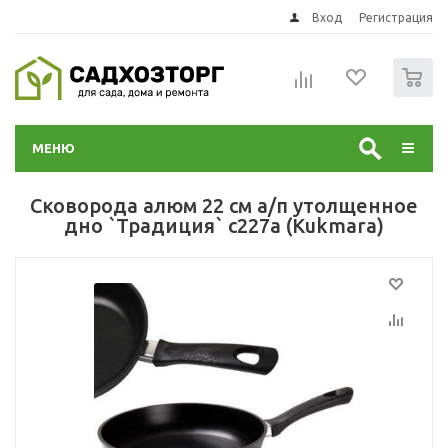
Вход
Регистрация
0
МЕНЮ
Сковорода алюм 22 см а/п утолщенное
дно `Традиция` с227а (Kukmara)