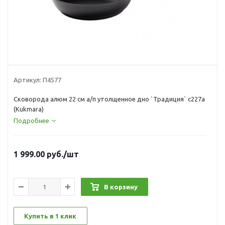
Артикул:
П4577
Сковорода алюм 22 см а/п утолщенное дно `Традиция` с227а
(Kukmara)
Подробнее
1 999.00
руб.
/шт
В корзину
Купить в 1 клик