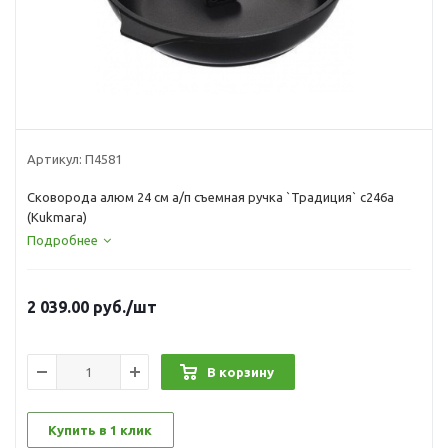
Артикул:
П4581
Сковорода алюм 24 см а/п съемная ручка `Традиция` с246а
(Kukmara)
Подробнее
2 039.00
руб.
/шт
В корзину
Купить в 1 клик