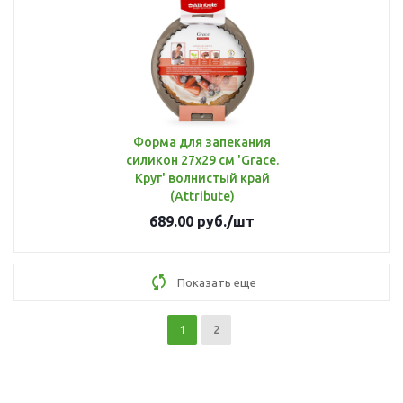
Форма для запекания
силикон 27х29 см 'Grace.
Круг' волнистый край
(Attribute)
689.00
руб.
/шт
Показать еще
1
2