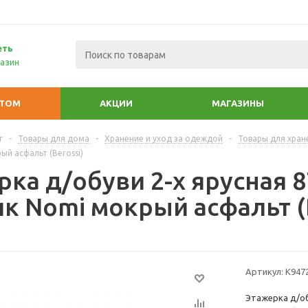
еть
азин
ПТОМ
АКЦИИ
МАГАЗИНЫ
г
-
Товары для дома
-
Хранение и уход за одеждой
-
Товары для хран
ый асфальт (Berossi)
ка д/обуви 2-х ярусная 8
ик Nomi мокрый асфальт (
Артикул:
К947
Этажерка д/обу