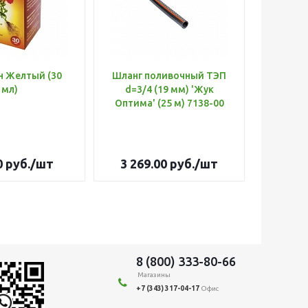
н Желтый (30
Шланг поливочный ТЭП
Удобр
мл)
d=3/4 (19 мм) 'Жук
Х
Оптима' (25 м) 7138-00
(Б
0
руб.
/шт
3 269.00
руб.
/шт
179
8 (800) 333-80-66
Магазины
+7 (343) 317-04-17
Офис