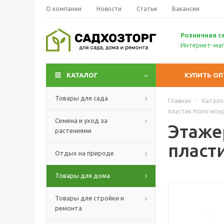
О компании
Новости
Статьи
Вакансии
Р
озничн
ая с
Интернет-маг
КАТАЛОГ
КУПИТЬ О
Товары для сада
Главная
-
Катало
пластик Nomi мокр
Семена и уход за
Этажер
растениями
пласт
Отдых на природе
Товары для дома
Товары для стройки и
ремонта