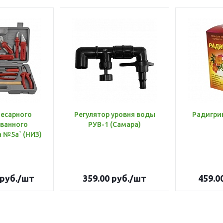
лесарного
Регулятор уровня воды
Радигри
ванного
РУВ-1 (Самара)
инструмента №5а` (НИЗ)
руб.
/шт
359.00
руб.
/шт
459.0