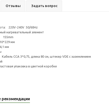
Отзывы
Задать вопрос
ота: 220V-240V 50/60Hz
унный нагревательный элемент
и: 155mm
10*229 мм
4,1 мм
ы
 Кабель CCA 3*0,75, длина 80 см, штекер VDE с заземлением
ый
астовая упаковка в цветной коробке
е рекомендации