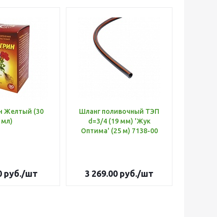
н Желтый (30
Шланг поливочный ТЭП
Удобр
мл)
d=3/4 (19 мм) 'Жук
Х
Оптима' (25 м) 7138-00
(Б
0
руб.
/шт
3 269.00
руб.
/шт
179