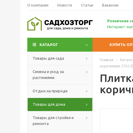
О компании
Новости
Статьи
Вакансии
Р
озничн
ая с
Интернет-маг
КАТАЛОГ
КУПИТЬ О
Товары для сада
Главная
-
Катало
коричневая 5702 
Семена и уход за
Плитка
растениями
корич
Отдых на природе
Товары для дома
Товары для стройки и
ремонта