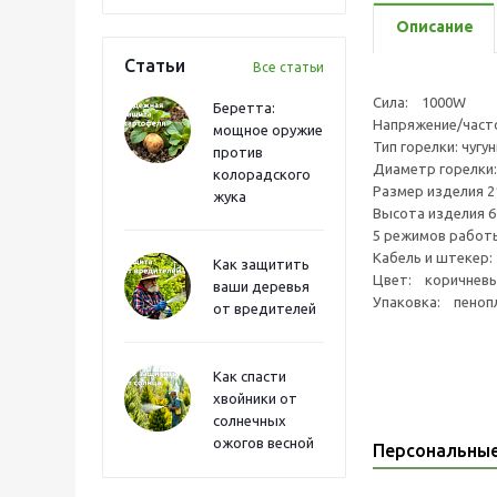
Описание
Статьи
Все статьи
Сила: 1000W
Беретта:
Напряжение/част
мощное оружие
Тип горелки: чуг
против
Диаметр горелк
колорадского
Размер изделия 2
жука
Высота изделия 6
5 режимов работ
Кабель и штекер:
Как защитить
Цвет: коричнев
ваши деревья
Упаковка: пенопл
от вредителей
Как спасти
хвойники от
солнечных
ожогов весной
Персональны