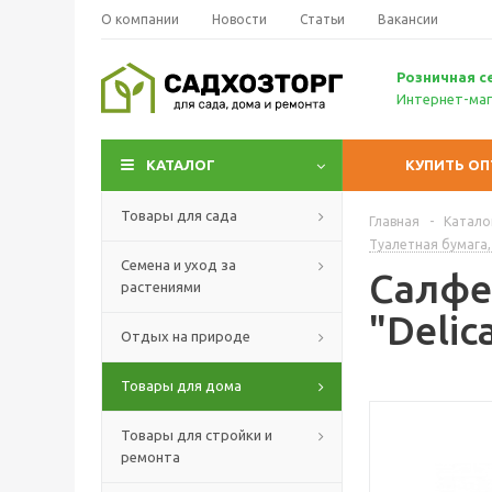
О компании
Новости
Статьи
Вакансии
Р
озничн
ая с
Интернет-маг
КАТАЛОГ
КУПИТЬ О
Товары для сада
Главная
-
Катало
Туалетная бумага,
Семена и уход за
Салфе
растениями
"Delic
Отдых на природе
Товары для дома
Товары для стройки и
ремонта