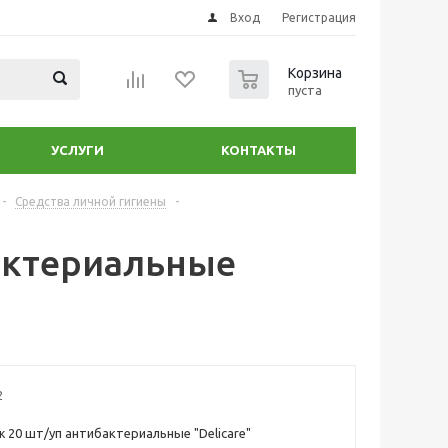
Вход
Регистрация
0
Корзина
пуста
УСЛУГИ
КОНТАКТЫ
-
Средства личной гигиены
-
актериальные
2
 20 шт/уп антибактериальные "Delicare"