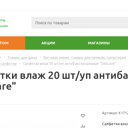
еть
азин
ПТОМ
АКЦИИ
МАГАЗИНЫ
г
-
Товары для дома
-
Бытовая химия, товары для гигиены, галантерея
 салфетки
-
Салфетки влаж 20 шт/уп антибактериальные "Delicare"
тки влаж 20 шт/уп антиб
are"
Артикул:
К171
Салфетки влаж