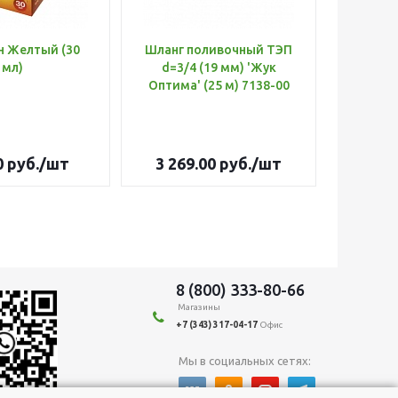
н Желтый (30
Шланг поливочный ТЭП
Удобр
мл)
d=3/4 (19 мм) 'Жук
Х
Оптима' (25 м) 7138-00
(Б
0
руб.
/шт
3 269.00
руб.
/шт
179
8 (800) 333-80-66
Магазины
+7 (343) 317-04-17
Офис
Мы в социальных сетях: