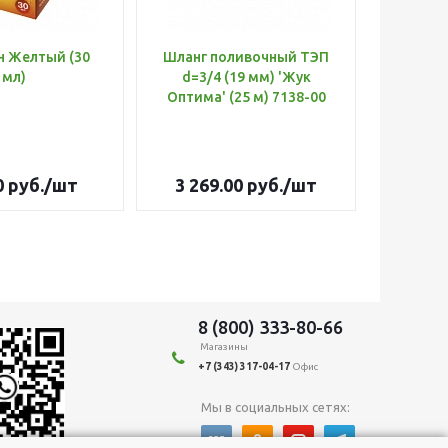
н Желтый (30
Шланг поливочный ТЭП
Удобр
мл)
d=3/4 (19 мм) 'Жук
Х
Оптима' (25 м) 7138-00
(Б
0
руб.
/шт
3 269.00
руб.
/шт
179
8 (800) 333-80-66
Магазины
+7 (343) 317-04-17
Офис
Мы в социальных сетях: