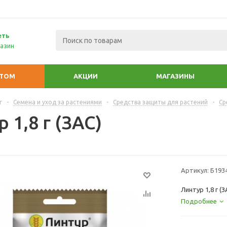
еть
азин
ПТОМ
АКЦИИ
МАГАЗИНЫ
г
-
Семена и уход за растениями
-
Средства защиты для растений
-
Ср
 1,8 г (ЗАС)
Артикул:
Б193
Линтур 1,8 г (З
Подробнее