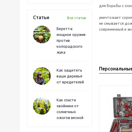
для борьбы с осн
Статьи
уничтожает сорня
Все статьи
не смывается дож
Беретта:
современный и эк
мощное оружие
против
колорадского
жука
Персональны
Как защитить
ваши деревья
от вредителей
Как спасти
хвойники от
солнечных
ожогов весной