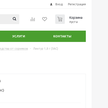
Вход
Регистрация
0
Корзина
пуста
УСЛУГИ
КОНТАКТЫ
едства от сорняков
-
Линтур 1,8 г (ЗАС)
4
АС)