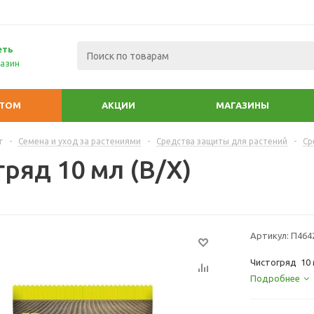
еть
азин
ПТОМ
АКЦИИ
МАГАЗИНЫ
г
-
Семена и уход за растениями
-
Средства защиты для растений
-
Ср
ряд 10 мл (В/Х)
Артикул:
П464
Чистогряд 10 
Подробнее