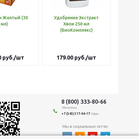
н Желтый (30
Удобрение Экстракт
Шланг 
мл)
Хвои 250 мл
d=3/
(БиоКомплекс)
Оптима
0
руб.
/шт
179.00
руб.
/шт
3 26
8 (800) 333-80-66
Магазины
+7 (343) 317-04-17
Офис
Мы в социальных сетях: