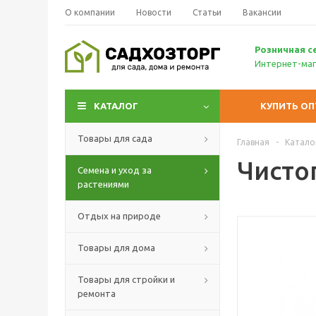
О компании
Новости
Статьи
Вакансии
Р
озничн
ая с
Интернет-маг
КАТАЛОГ
КУПИТЬ О
Товары для сада
Главная
-
Катало
Чистог
Семена и уход за
растениями
Отдых на природе
Товары для дома
Товары для стройки и
ремонта