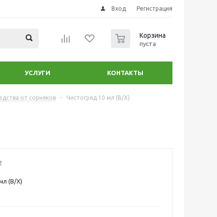
Вход
Регистрация
0
Корзина
пуста
УСЛУГИ
КОНТАКТЫ
едства от сорняков
-
Чистогряд 10 мл (В/Х)
2
мл (В/Х)