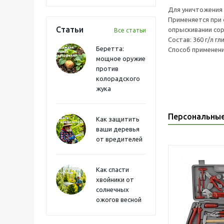
Для уничтожения 
Применяется при 
Статьи
опрыскивании сорн
Все статьи
Состав: 360 г/л г
Беретта:
Способ применени
мощное оружие
против
колорадского
жука
Персональны
Как защитить
ваши деревья
от вредителей
Как спасти
хвойники от
солнечных
ожогов весной