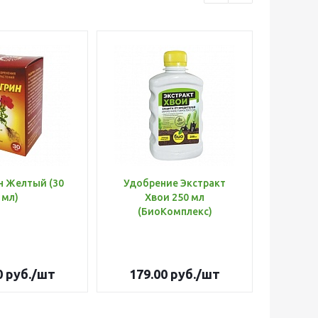
н Желтый (30
Удобрение Экстракт
Шланг 
мл)
Хвои 250 мл
d=3/
(БиоКомплекс)
Оптима
0
руб.
/шт
179.00
руб.
/шт
3 26