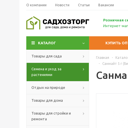
О компании
Новости
Статьи
Вакансии
Р
озничн
ая с
Интернет-маг
КАТАЛОГ
КУПИТЬ О
Товары для сада
Главная
-
Катало
-
Санмайт 5 г (Б
Семена и уход за
Санма
растениями
Отдых на природе
Товары для дома
Товары для стройки и
ремонта