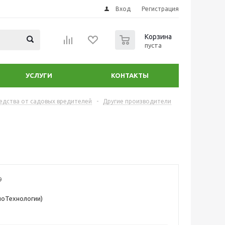
Вход
Регистрация
0
Корзина
пуста
УСЛУГИ
КОНТАКТЫ
едства от садовых вредителей
-
Другие производители
9
БиоТехнологии)