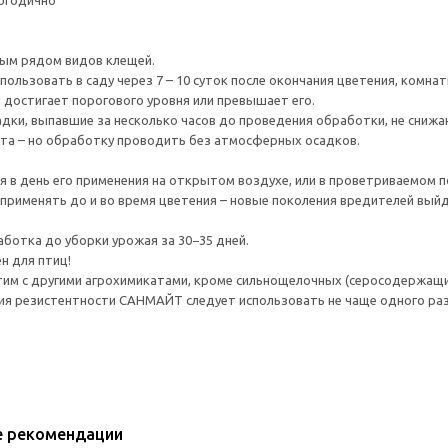
огодично
лым рядом видов клещей.
ользовать в саду через 7 – 10 суток после окончания цветения, комнат
 достигает порогового уровня или превышает его.
ки, выпавшие за несколько часов до проведения обработки, не снижа
та – но обработку проводить без атмосферных осадков.
я в день его применения на открытом воздухе, или в проветриваемом 
рименять до и во время цветения – новые поколения вредителей выйд
ботка до уборки урожая за 30−35 дней.
н для птиц!
им с другими агрохимикатами, кроме сильнощелочных (серосодержащи
ия резистентности САНМАЙТ следует использовать не чаще одного раз
е рекомендации