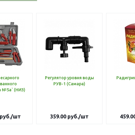
лесарного
Регулятор уровня воды
Радигри
ванного
РУВ-1 (Самара)
инструмента №5а` (НИЗ)
руб.
/шт
359.00
руб.
/шт
459.0