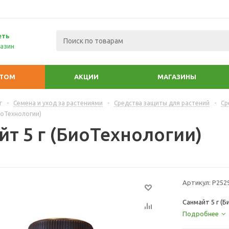
еть
азин
ПТОМ
АКЦИИ
МАГАЗИНЫ
г
-
Семена и уход за растениями
-
Средства защиты для растений
-
Ср
иоТехнологии)
йт 5 г (БиоТехнологии)
Артикул:
Р252
Санмайт 5 г (
Подробнее