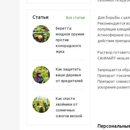
Сезонность кругл
Статьи
Для борьбы с це
Все статьи
Рекомендуется исп
Беретта:
популяции клещей
мощное оружие
Атмосферные осад
против
действие препара
колорадского
жука
Раствор готовитс
САНМАЙТ нельзя п
Как защитить
Запрещается обра
ваши деревья
Препарат токсиче
от вредителей
Препарат совмест
ускорения развит
Как спасти
хвойники от
солнечных
ожогов весной
Персональны