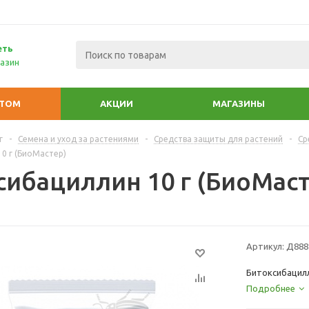
еть
азин
ПТОМ
АКЦИИ
МАГАЗИНЫ
г
-
Семена и уход за растениями
-
Средства защиты для растений
-
Ср
0 г (БиоМастер)
сибациллин 10 г (БиоМаст
Артикул:
Д888
Битоксибацилл
Подробнее