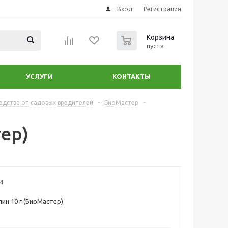
Вход
Регистрация
0
Корзина
пуста
УСЛУГИ
КОНТАКТЫ
едства от садовых вредителей
-
БиоМастер
-
ер)
4
ин 10 г (БиоМастер)