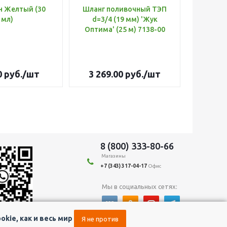
н Желтый (30
Шланг поливочный ТЭП
Удобр
мл)
d=3/4 (19 мм) 'Жук
Х
Оптима' (25 м) 7138-00
(Б
0
руб.
/шт
3 269.00
руб.
/шт
179
8 (800) 333-80-66
Магазины
+7 (343) 317-04-17
Офис
Мы в социальных сетях:
kie, как и весь мир
Я не против