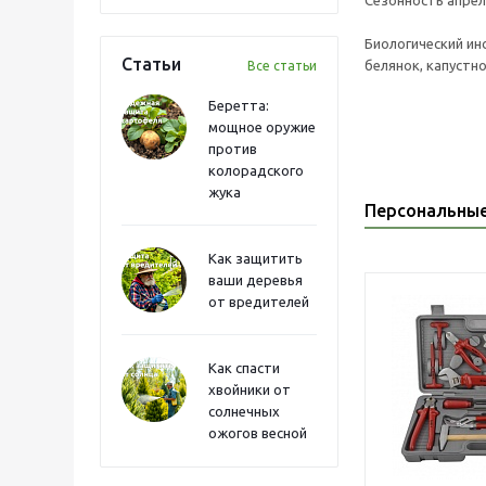
Сезонность апрел
Биологический ин
Статьи
белянок, капустн
Все статьи
Беретта:
мощное оружие
против
колорадского
жука
Персональны
Как защитить
ваши деревья
от вредителей
Как спасти
хвойники от
солнечных
ожогов весной