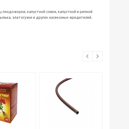
ц плодожорки, капустной совки, капустной и репной
ылька, златогузки и других насекомых-вредителей.