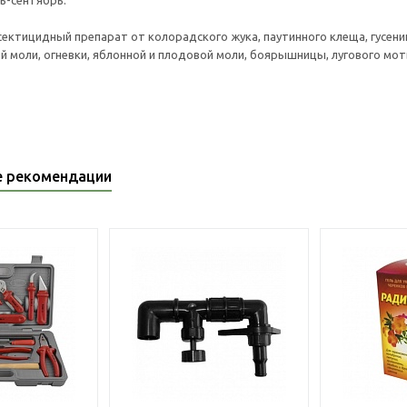
ь-сентябрь.
сектицидный препарат от колорадского жука, паутинного клеща, гусени
ой моли, огневки, яблонной и плодовой моли, боярышницы, лугового мот
е рекомендации