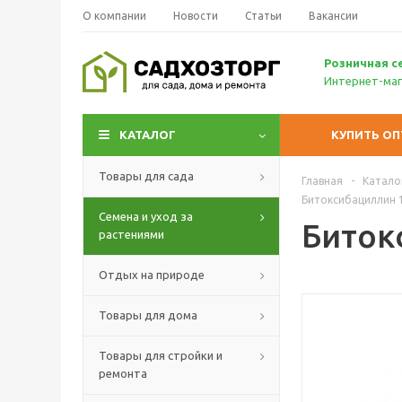
О компании
Новости
Статьи
Вакансии
Р
озничн
ая с
Интернет-маг
КАТАЛОГ
КУПИТЬ О
Товары для сада
Главная
-
Катало
Битоксибациллин 1
Семена и уход за
Биток
растениями
Отдых на природе
Товары для дома
Товары для стройки и
ремонта