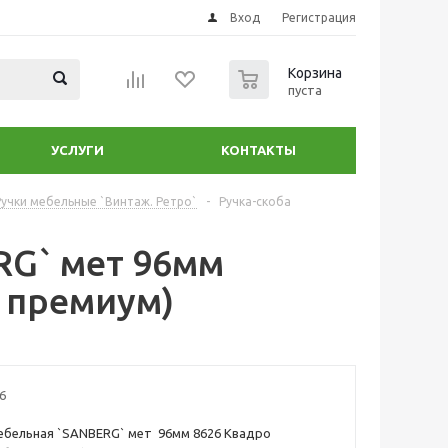
Вход
Регистрация
0
Корзина
пуста
УСЛУГИ
КОНТАКТЫ
Ручки мебельные `Винтаж. Ретро`
-
Ручка-скоба
RG` мет 96мм
о премиум)
6
ебельная `SANBERG` мет 96мм 8626 Квадро