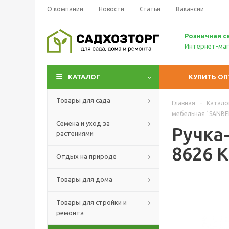
О компании
Новости
Статьи
Вакансии
Р
озничн
ая с
Интернет-маг
КАТАЛОГ
КУПИТЬ О
Товары для сада
Главная
-
Катало
мебельная `SANBE
Семена и уход за
Ручка
растениями
8626 
Отдых на природе
Товары для дома
Товары для стройки и
ремонта