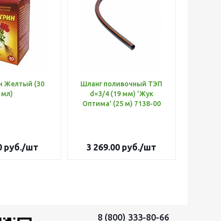
н Желтый (30
Шланг поливочный ТЭП
Удобр
мл)
d=3/4 (19 мм) 'Жук
Х
Оптима' (25 м) 7138-00
(Б
0
руб.
/шт
3 269.00
руб.
/шт
179
8 (800) 333-80-66