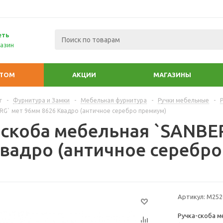
еть
азин
ПТОМ
АКЦИИ
МАГАЗИНЫ
г
-
Фурнитура и Замки
-
Мебельная фурнитура
-
Ручки мебельные
-
RG` мет 96мм 8626 Квадро (античное серебро премиум)
-скоба мебельная `SANBE
Квадро (античное серебр
Артикул:
М252
Ручка-скоба м