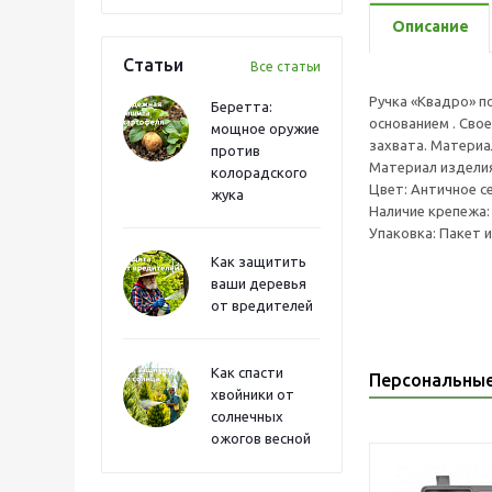
Описание
Статьи
Все статьи
Ручка «Квадро» п
Беретта:
основанием . Сво
мощное оружие
захвата. Материа
против
Материал издели
колорадского
Цвет: Античное с
жука
Наличие крепежа:
Упаковка: Пакет 
Как защитить
ваши деревья
от вредителей
Как спасти
Персональны
хвойники от
солнечных
ожогов весной