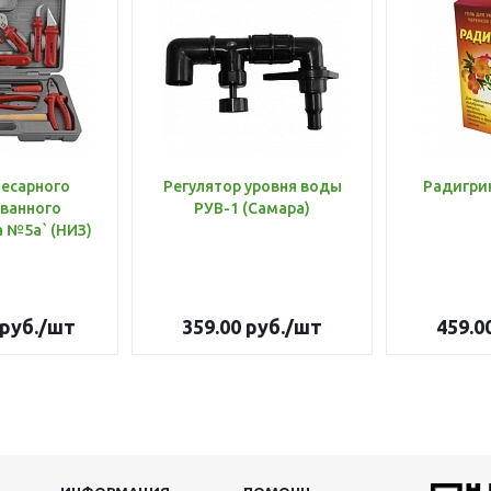
лесарного
Регулятор уровня воды
Радигри
ванного
РУВ-1 (Самара)
инструмента №5а` (НИЗ)
руб.
/шт
359.00
руб.
/шт
459.0