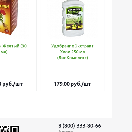
н Желтый (30
Удобрение Экстракт
Шланг 
мл)
Хвои 250 мл
d=3/
(БиоКомплекс)
Оптима
0
руб.
/шт
179.00
руб.
/шт
3 26
8 (800) 333-80-66
Магазины