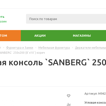
еть
азин
ПТОМ
АКЦИИ
МАГАЗИНЫ
г
-
Фурнитура и Замки
-
Мебельная фурнитура
-
Держатели мебельны
SANBERG` 250х200 (8`х10`) корич
я консоль `SANBERG` 250х
Артикул:
М942
Угловая консо