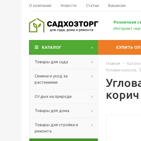
О компании
Новости
Статьи
Вакансии
Р
озничн
ая с
Интернет-маг
КАТАЛОГ
КУПИТЬ О
Товары для сада
Главная
-
Катало
Угловая консоль `
Семена и уход за
Углова
растениями
корич
Отдых на природе
Товары для дома
Товары для стройки и
ремонта