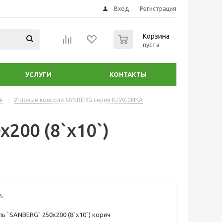
Вход
Регистрация
0
Корзина
пуста
УСЛУГИ
КОНТАКТЫ
е
-
Угловые консоли SANBERG серия КЛАССИКА
-
200 (8`х10`)
5
ль `SANBERG` 250х200 (8`х10`) корич