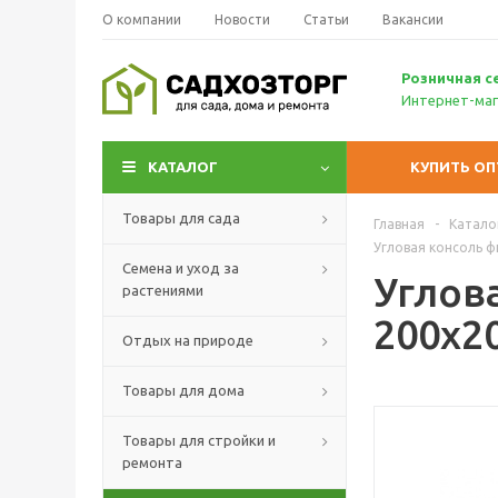
О компании
Новости
Статьи
Вакансии
Р
озничн
ая с
Интернет-маг
КАТАЛОГ
КУПИТЬ О
Товары для сада
Главная
-
Катало
Угловая консоль 
Семена и уход за
Углов
растениями
200х2
Отдых на природе
Товары для дома
Товары для стройки и
ремонта