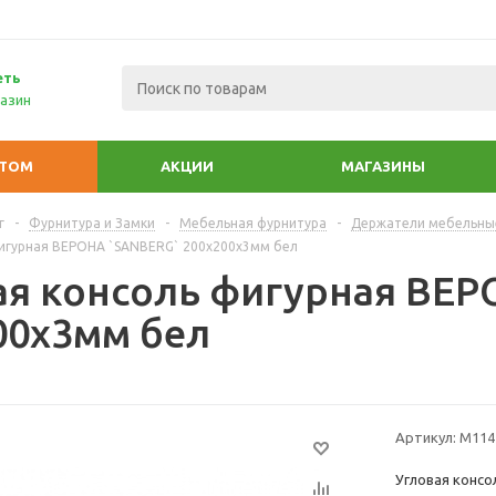
еть
азин
ПТОМ
АКЦИИ
МАГАЗИНЫ
г
-
Фурнитура и Замки
-
Мебельная фурнитура
-
Держатели мебельны
фигурная ВЕРОНА `SANBERG` 200х200х3мм бел
ая консоль фигурная ВЕ
00х3мм бел
Артикул:
М114
Угловая консо