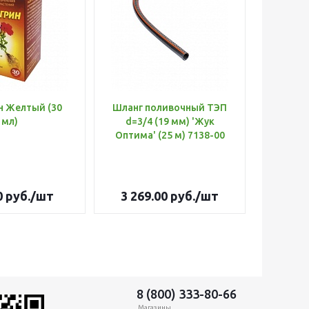
н Желтый (30
Шланг поливочный ТЭП
Удобр
мл)
d=3/4 (19 мм) 'Жук
Х
Оптима' (25 м) 7138-00
(Б
0
руб.
/шт
3 269.00
руб.
/шт
179
8 (800) 333-80-66
Магазины