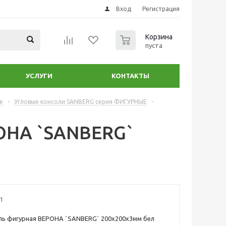
Вход
Регистрация
0
Корзина
пуста
УСЛУГИ
КОНТАКТЫ
е
-
Угловые консоли SANBERG серия ФИГУРНЫЕ
-
РОНА `SANBERG`
1
ль фигурная ВЕРОНА `SANBERG` 200х200х3мм бел